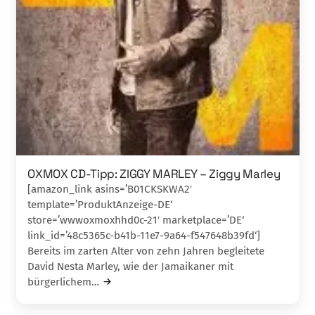
OXMOX CD-Tipp: ZIGGY MARLEY – Ziggy Marley
[amazon_link asins=’B01CKSKWA2′
template=’ProduktAnzeige-DE‘
store=’wwwoxmoxhhd0c-21′ marketplace=’DE‘
link_id=’48c5365c-b41b-11e7-9a64-f547648b39fd‘]
Bereits im zarten Alter von zehn Jahren be­gleitete
David Nesta Marley, wie der Jamai­kaner mit
bürgerlichem…