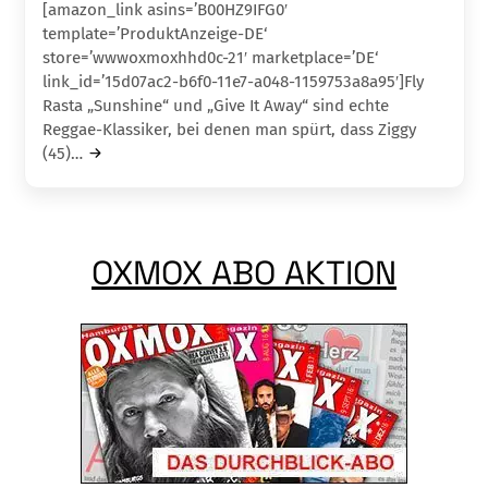
[amazon_link asins=’B00HZ9IFG0′
template=’ProduktAnzeige-DE‘
store=’wwwoxmoxhhd0c-21′ marketplace=’DE‘
link_id=’15d07ac2-b6f0-11e7-a048-1159753a8a95′]Fly
Rasta „Sunshine“ und „Give It Away“ sind echte
Reggae-Klassiker, bei denen man spürt, dass Ziggy
(45)…
OXMOX ABO AKTION