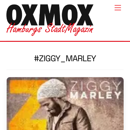
Skip
Men
to
content
#ZIGGY_MARLEY