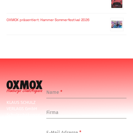
OXMOX präsentiert: Hammer Sommerfestival 2026
Name
*
KLAUS SCHULZ
VERLAGS GmbH
Firma
Schulenbeksweg
1
20535 Hamburg
E-Mail Adresse
*