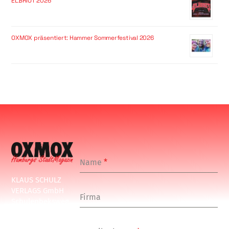
ELBRIOT 2026
OXMOX präsentiert: Hammer Sommerfestival 2026
Name
*
KLAUS SCHULZ
VERLAGS GmbH
Firma
Schulenbeksweg
1
20535 Hamburg