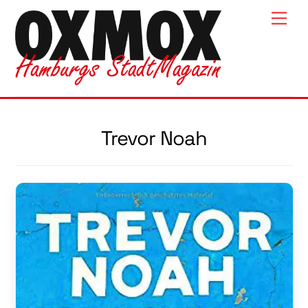
Skip
Men
to
content
Trevor Noah