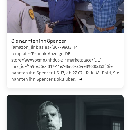
Sie nannten ihn Spencer
[amazon_link asins=’B07798Q2TF‘
template=’ProduktAnzeige-DE‘
store=’wwwoxmoxhhd0c-21′ marketplace=’DE‘
link_id=’149fe56c-f317-11e7-8ac6-a54e89606d53′]Sie
nannten ihn Spencer US 17, ab 27.07., R: K.-M. Pold, Sie
nannten ihn Spencer Doku über…