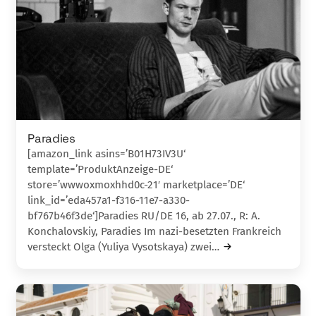
Paradies
[amazon_link asins=’B01H73IV3U‘
template=’ProduktAnzeige-DE‘
store=’wwwoxmoxhhd0c-21′ marketplace=’DE‘
link_id=’eda457a1-f316-11e7-a330-
bf767b46f3de‘]Paradies RU/DE 16, ab 27.07., R: A.
Konchalovs­kiy, Paradies Im nazi-besetzten Frankreich
versteckt Olga (Yu­liya Vysotskaya) zwei…