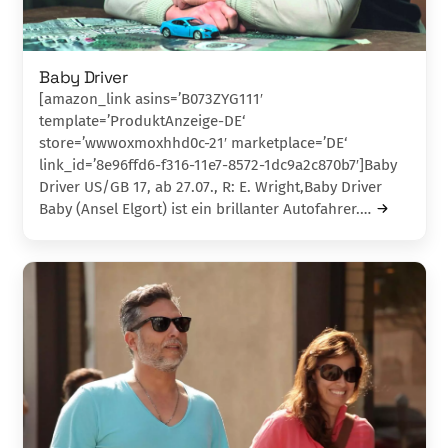
Baby Driver
[amazon_link asins=’B073ZYG111′
template=’ProduktAnzeige-DE‘
store=’wwwoxmoxhhd0c-21′ marketplace=’DE‘
link_id=’8e96ffd6-f316-11e7-8572-1dc9a2c870b7′]Baby
Driver US/GB 17, ab 27.07., R: E. Wright,Baby Driver
Baby (Ansel Elgort) ist ein brillanter Auto­fahr­­­er.…