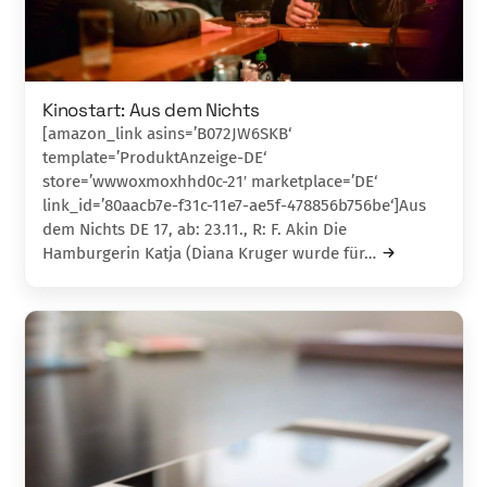
Kinostart: Aus dem Nichts
[amazon_link asins=’B072JW6SKB‘
template=’ProduktAnzeige-DE‘
store=’wwwoxmoxhhd0c-21′ marketplace=’DE‘
link_id=’80aacb7e-f31c-11e7-ae5f-478856b756be‘]Aus
dem Nichts DE 17, ab: 23.11., R: F. Akin Die
Hamburgerin Katja (Diana Kruger wurde für…