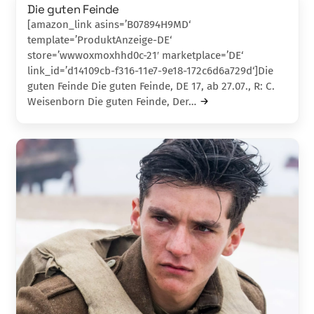
Die guten Feinde
[amazon_link asins=’B07894H9MD‘
template=’ProduktAnzeige-DE‘
store=’wwwoxmoxhhd0c-21′ marketplace=’DE‘
link_id=’d14109cb-f316-11e7-9e18-172c6d6a729d‘]Die
guten Feinde Die guten Feinde, DE 17, ab 27.07., R: C.
Weisenborn Die guten Feinde, Der…