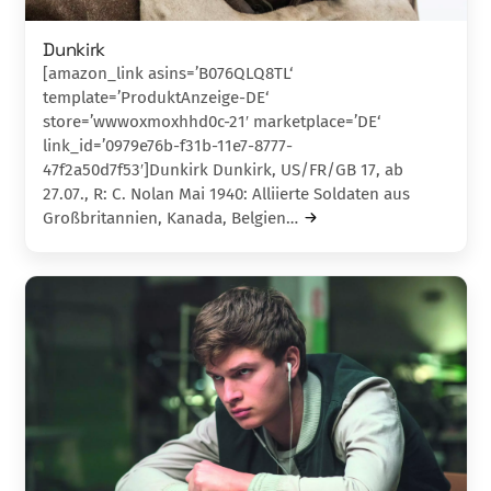
Dunkirk
[amazon_link asins=’B076QLQ8TL‘
template=’ProduktAnzeige-DE‘
store=’wwwoxmoxhhd0c-21′ marketplace=’DE‘
link_id=’0979e76b-f31b-11e7-8777-
47f2a50d7f53′]Dunkirk Dunkirk, US/FR/GB 17, ab
27.07., R: C. Nolan Mai 1940: Alliierte Soldaten aus
Großbri­tan­ni­en, Kanada, Belgien…