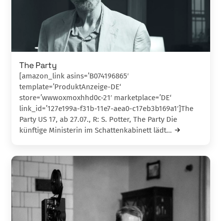
The Party
[amazon_link asins=’B074196865′
template=’ProduktAnzeige-DE‘
store=’wwwoxmoxhhd0c-21′ marketplace=’DE‘
link_id=’127e199a-f31b-11e7-aea0-c17eb3b169a1′]The
Party US 17, ab 27.07., R: S. Potter, The Party Die
künftige Ministerin im Schattenkabinett lä­dt…