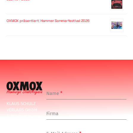
OXMOX präsentiert: Hammer Sommerfestival 2026
Name
*
KLAUS SCHULZ
VERLAGS GmbH
Firma
Schulenbeksweg
1
20535 Hamburg