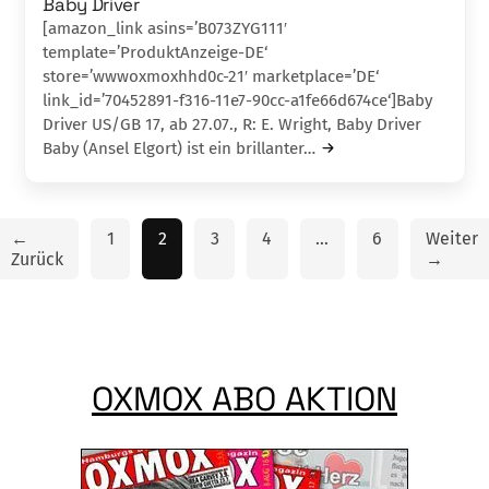
Baby Driver
[amazon_link asins=’B073ZYG111′
template=’ProduktAnzeige-DE‘
store=’wwwoxmoxhhd0c-21′ marketplace=’DE‘
link_id=’70452891-f316-11e7-90cc-a1fe66d674ce‘]Baby
Driver US/GB 17, ab 27.07., R: E. Wright, Baby Driver
Baby (Ansel Elgort) ist ein brillanter…
←
1
2
3
4
…
6
Weiter
Zurück
→
OXMOX ABO AKTION