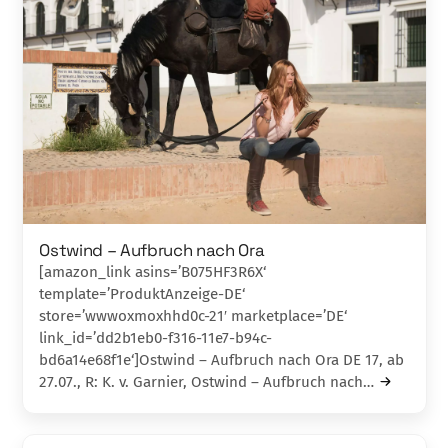
Ostwind – Aufbruch nach Ora
[amazon_link asins=’B075HF3R6X‘
template=’ProduktAnzeige-DE‘
store=’wwwoxmoxhhd0c-21′ marketplace=’DE‘
link_id=’dd2b1eb0-f316-11e7-b94c-
bd6a14e68f1e‘]Ostwind – Aufbruch nach Ora DE 17, ab
27.07., R: K. v. Garnier, Ostwind – Aufbruch nach…