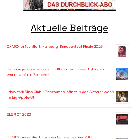
Aktuelle Beiträge
OXMOX präsentiert: Hamburg-Bandcontest Finale 2026
Hamburger Sommerdom im XXL-Format: Diese Highlights
warten auf die Besucher
„New York Slice Club“: Pizzatempel öffnet in den Alsterarkaden
im Big-Apple-Stil
ELBRIOT 2026
OXMOX präsentiert: Hammer Sommerfestival 2026