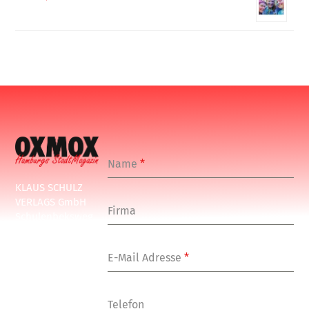
Name
*
KLAUS SCHULZ
VERLAGS GmbH
Firma
Schulenbeksweg
1
20535 Hamburg
E-Mail Adresse
*
Tel: +49-(0)-40-
24877-7
Fax: +49-(0)-40-
Telefon