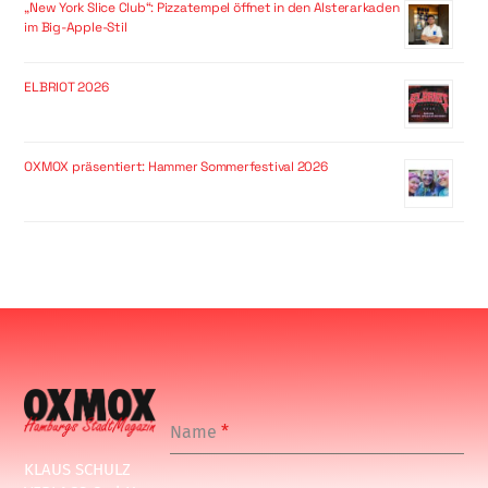
„New York Slice Club“: Pizzatempel öffnet in den Alsterarkaden
im Big-Apple-Stil
ELBRIOT 2026
OXMOX präsentiert: Hammer Sommerfestival 2026
Name
*
KLAUS SCHULZ