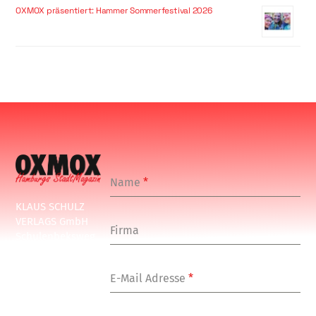
OXMOX präsentiert: Hammer Sommerfestival 2026
Name
*
KLAUS SCHULZ
VERLAGS GmbH
Firma
Schulenbeksweg
1
20535 Hamburg
E-Mail Adresse
*
Tel: +49-(0)-40-
24877-7