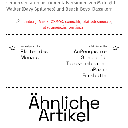
seinen genialen Instrumentalversionen von Midnight
Walker (Davy Spillanes) und Beach-Boys-Klassikern.
,
,
,
,
,
hamburg
Musik
OXMOX
oxmoxhh
plattedesmonats
,
stadtmagazin
toptipps
vorheriger Artikel
nächster Artikel
Platten des
Außengastro-
Monats
Special für
Tapas-Liebhaber:
LaPaz in
Eimsbüttel
Ähnliche
Artikel