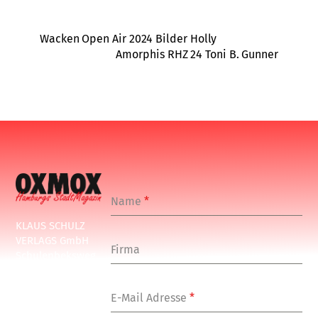
Wacken Open Air 2024 Bilder Holly
Amorphis RHZ 24 Toni B. Gunner
Name
*
KLAUS SCHULZ
VERLAGS GmbH
Firma
Schulenbeksweg
1
20535 Hamburg
E-Mail Adresse
*
Tel: +49-(0)-40-