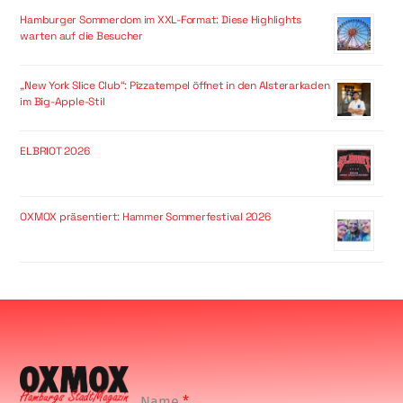
Hamburger Sommerdom im XXL-Format: Diese Highlights
warten auf die Besucher
„New York Slice Club“: Pizzatempel öffnet in den Alsterarkaden
im Big-Apple-Stil
ELBRIOT 2026
OXMOX präsentiert: Hammer Sommerfestival 2026
Name
*