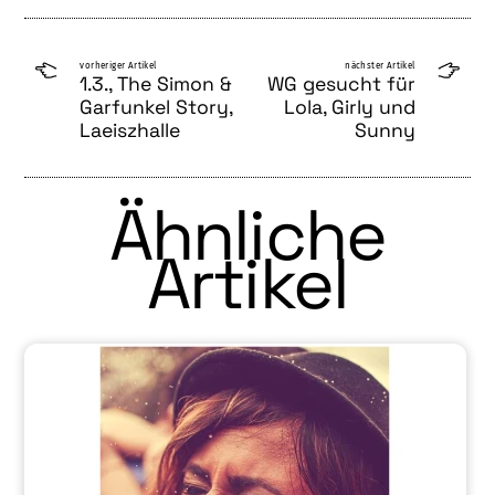
vorheriger Artikel
nächster Artikel
1.3., The Simon &
WG gesucht für
Garfunkel Story,
Lola, Girly und
Laeiszhalle
Sunny
Ähnliche
Artikel