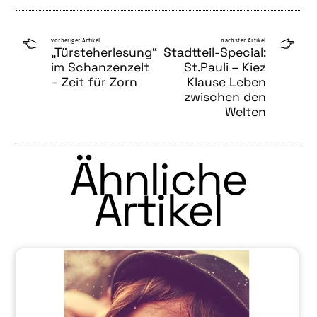
vorheriger Artikel
nächster Artikel
„Türsteher­le­su­ng“
Stadtteil-Special:
im Schanzenzelt
St.Pauli – Kiez
– Zeit für Zorn
Klause Leben
zwischen den
Welten
Ähnliche
Artikel