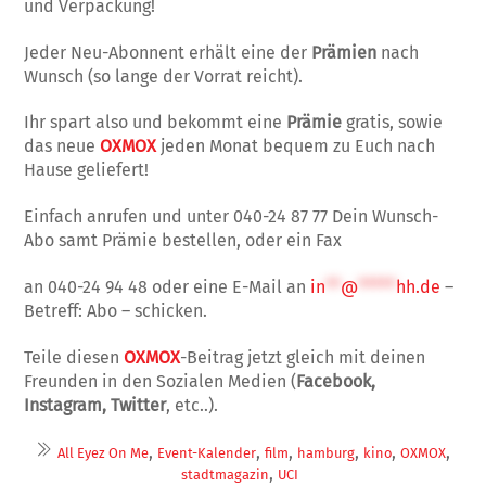
und Verpackung!
Jeder Neu-Abonnent erhält eine der
Prämien
nach
Wunsch (so lange der Vorrat reicht).
Ihr spart also und bekommt eine
Prämie
gratis, sowie
das neue
OXMOX
jeden Monat bequem zu Euch nach
Hause geliefert!
Einfach anrufen und unter 040-24 87 77 Dein Wunsch-
Abo samt Prämie bestellen, oder ein Fax
an 040-24 94 48 oder eine E-Mail an
in
**
@
*****
hh.de
–
Betreff: Abo – schicken.
Teile diesen
OXMOX
-Beitrag jetzt gleich mit deinen
Freunden in den Sozialen Medien (
Facebook,
Instagram, Twitter
, etc..).
,
,
,
,
,
,
All Eyez On Me
Event-Kalender
film
hamburg
kino
OXMOX
,
stadtmagazin
UCI