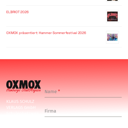
ELBRIOT 2026
OXMOX präsentiert: Hammer Sommerfestival 2026
Name
*
KLAUS SCHULZ
VERLAGS GmbH
Firma
Schulenbeksweg
1
20535 Hamburg