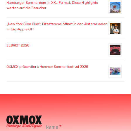
Hamburger Sommerdom im XXL-Format: Diese Highlights
warten auf die Besucher
„New York Slice Club“: Pizzatempel öffnet in den Alsterarkaden
im Big-Apple-Stil
ELBRIOT 2026
OXMOX präsentiert: Hammer Sommerfestival 2026
Name
*