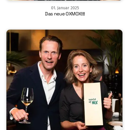
01
.
Januar
2025
Das neue OXMOX!!!!