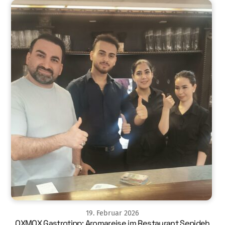
19
.
Februar
2026
OXMOX Gastrotipp: Aromareise im Restaurant Sepideh