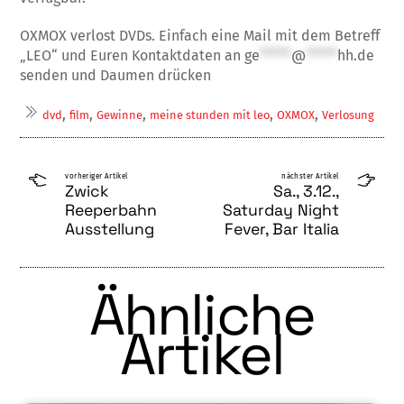
OXMOX verlost DVDs. Einfach eine Mail mit dem Betreff
„LEO“ und Euren Kontaktdaten an
ge
*****
@
*****
hh.de
senden und Daumen drücken
,
,
,
,
,
dvd
film
Gewinne
meine stunden mit leo
OXMOX
Verlosung
vorheriger Artikel
nächster Artikel
Zwick
Sa., 3.12.,
Reeperbahn
Saturday Night
Ausstellung
Fever, Bar Italia
Ähnliche
Artikel