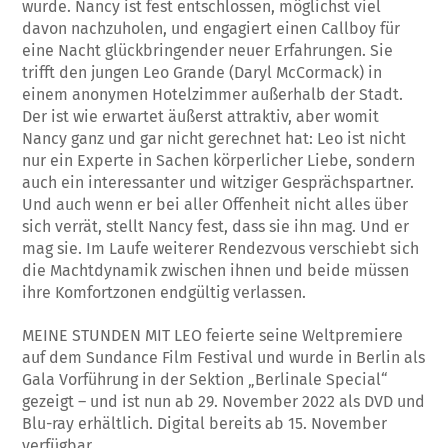
wurde. Nancy ist fest entschlossen, möglichst viel
davon nachzuholen, und engagiert einen Callboy für
eine Nacht glückbringender neuer Erfahrungen. Sie
trifft den jungen Leo Grande (Daryl McCormack) in
einem anonymen Hotelzimmer außerhalb der Stadt.
Der ist wie erwartet äußerst attraktiv, aber womit
Nancy ganz und gar nicht gerechnet hat: Leo ist nicht
nur ein Experte in Sachen körperlicher Liebe, sondern
auch ein interessanter und witziger Gesprächspartner.
Und auch wenn er bei aller Offenheit nicht alles über
sich verrät, stellt Nancy fest, dass sie ihn mag. Und er
mag sie. Im Laufe weiterer Rendezvous verschiebt sich
die Machtdynamik zwischen ihnen und beide müssen
ihre Komfortzonen endgültig verlassen.
MEINE STUNDEN MIT LEO feierte seine Weltpremiere
auf dem Sundance Film Festival und wurde in Berlin als
Gala Vorführung in der Sektion „Berlinale Special“
gezeigt – und ist nun ab 29. November 2022 als DVD und
Blu-ray erhältlich. Digital bereits ab 15. November
verfügbar.