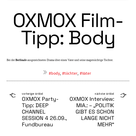
OXMOX Film-
Tipp: Body
Bei der
Berlinale
ausgezeichnetes Drama über einen Vater und seine magersüchtige Tochter.
,
,
#body
#töchter
#Vater
vorheriger Artikel
nächster Artikel
OXMOX Party-
OXMOX Interview:
Tipp: DEEP
MIA.: – „POLITIK
CHANNEL
GIBT ES SCHON
SESSION 4 26.09.,
LANGE NICHT
Fundbureau
MEHR“