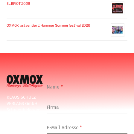
ELBRIOT 2026
OXMOX präsentiert: Hammer Sommerfestival 2026
Name
*
KLAUS SCHULZ
VERLAGS GmbH
Firma
Schulenbeksweg
1
20535 Hamburg
E-Mail Adresse
*