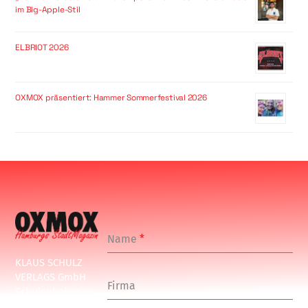
im Big-Apple-Stil
ELBRIOT 2026
OXMOX präsentiert: Hammer Sommerfestival 2026
Name
*
KLAUS SCHULZ
VERLAGS GmbH
Firma
Schulenbeksweg
1