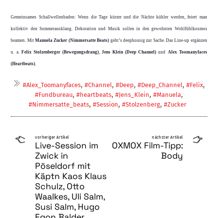
Gemeinsames Schallwellenbaden: Wenn die Tage kürzer und die Nächte kühler werden, feiert man
kollektiv den Sommerausklang. Dekoration und Musik sollen in den gewohn­ten Wohlfühlkosmos
beamen. Mit
Manuela Zucker
(Nimmersatte Beats)
geht’s deep­housig zur Sache. Das Line-up ergänzen
u. a.
Felix Stolzenberger (Bewegungsdrang)
,
Je­ns Klein (Deep Channel)
und
Alex Tooma­nyfaces
(Heartbeats)
.
,
,
,
,
,
#Alex_Toomanyfaces
#Channel
#Deep
#Deep_Channel
#Felix
,
,
,
,
#Fundbureau
#heartbeats
#Jens_Klein
#Manuela
,
,
,
#Nimmersatte_beats
#Session
#Stolzenberg
#Zucker
vorheriger Artikel
nächster Artikel
Live-Session im
OXMOX Film-Tipp:
Zwick in
Body
Pöseldorf mit
Käptn Kaos Klaus
Schulz, Otto
Waalkes, Uli Salm,
Susi Salm, Hugo
Egon Balder