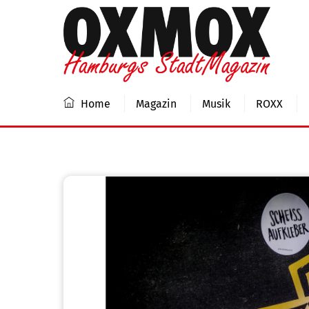
Skip
to
content
Home
Magazin
Musik
ROXX