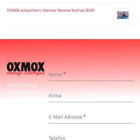
OXMOX präsentiert: Hammer Sommerfestival 2026
Name
*
KLAUS SCHULZ
VERLAGS GmbH
Firma
Schulenbeksweg
1
20535 Hamburg
E-Mail Adresse
*
Tel: +49-(0)-40-
24877-7
Fax: +49-(0)-40-
Telefon