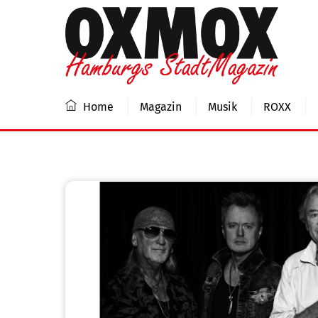
Skip
to
content
Home
Magazin
Musik
ROXX