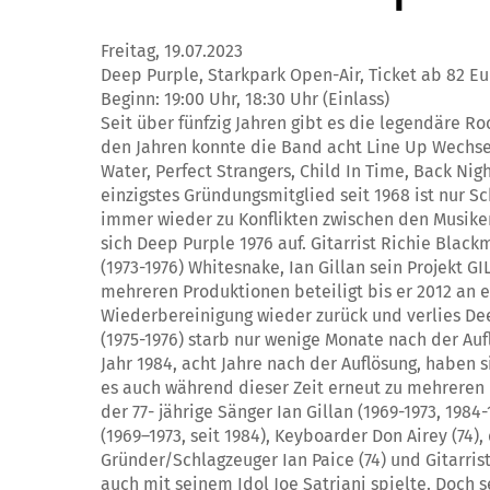
Freitag, 19.07.2023
Deep Purple, Starkpark Open-Air, Ticket ab 82 Eu
Beginn: 19:00 Uhr, 18:30 Uhr (Einlass)
Seit über fünfzig Jahren gibt es die legendäre 
den Jahren konnte die Band acht Line Up Wechse
Water, Perfect Strangers, Child In Time, Back Nig
einzigstes Gründungsmitglied seit 1968 ist nur S
immer wieder zu Konflikten zwischen den Musike
sich Deep Purple 1976 auf. Gitarrist Richie Blac
(1973-1976) Whitesnake, Ian Gillan sein Projekt
mehreren Produktionen beteiligt bis er 2012 an 
Wiederbereinigung wieder zurück und verlies Dee
(1975-1976) starb nur wenige Monate nach der Auf
Jahr 1984, acht Jahre nach der Auflösung, haben 
es auch während dieser Zeit erneut zu mehreren 
der 77- jährige Sänger Ian Gillan (1969-1973, 1984-
(1969–1973, seit 1984), Keyboarder Don Airey (74),
Gründer/Schlagzeuger Ian Paice (74) und Gitarri
auch mit seinem Idol Joe Satriani spielte. Doch s