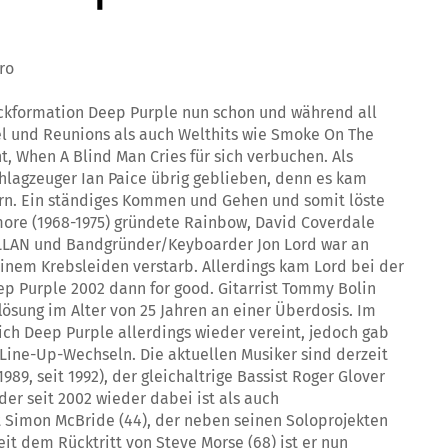
ro
Rockformation Deep Purple nun schon und während all
l und Reunions als auch Welthits wie Smoke On The
ht, When A Blind Man Cries für sich verbuchen. Als
chlagzeuger Ian Paice übrig geblieben, denn es kam
rn. Ein ständiges Kommen und Gehen und somit löste
kmore (1968-1975) gründete Rainbow, David Coverdale
 GILLAN und Bandgründer/Keyboarder Jon Lord war an
einem Krebsleiden verstarb. Allerdings kam Lord bei der
p Purple 2002 dann for good. Gitarrist Tommy Bolin
lösung im Alter von 25 Jahren an einer Überdosis. Im
sich Deep Purple allerdings wieder vereint, jedoch gab
Line-Up-Wechseln. Die aktuellen Musiker sind derzeit
1989, seit 1992), der gleichaltrige Bassist Roger Glover
 der seit 2002 wieder dabei ist als auch
st Simon McBride (44), der neben seinen Soloprojekten
eit dem Rücktritt von Steve Morse (68) ist er nun