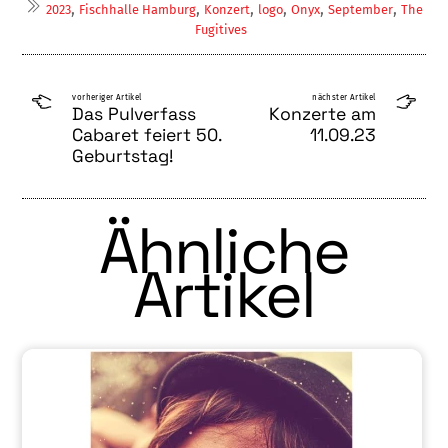
,
,
,
,
,
,
2023
Fischhalle Hamburg
Konzert
logo
Onyx
September
The
Fugitives
vorheriger Artikel
nächster Artikel
Das Pulverfass
Konzerte am
Cabaret feiert 50.
11.09.23
Geburtstag!
Ähnliche
Artikel