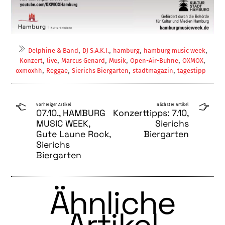
,
,
,
,
Delphine & Band
DJ S.A.K.I.
hamburg
hamburg music week
,
,
,
,
,
,
Konzert
live
Marcus Genard
Musik
Open-Air-Bühne
OXMOX
,
,
,
,
oxmoxhh
Reggae
Sierichs Biergarten
stadtmagazin
tagestipp
vorheriger Artikel
nächster Artikel
07.10., HAMBURG
Konzerttipps: 7.10,
MUSIC WEEK,
Sierichs
Gute Laune Rock,
Biergarten
Sierichs
Biergarten
Ähnliche
Artikel