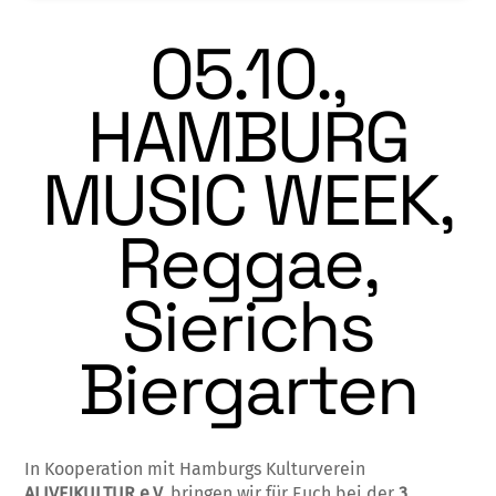
05.10.,
HAMBURG
MUSIC WEEK,
Reggae,
Sierichs
Biergarten
In Kooperation mit Hamburgs Kulturverein
ALIVE!KULTUR e.V.
bringen wir für Euch bei der
3.