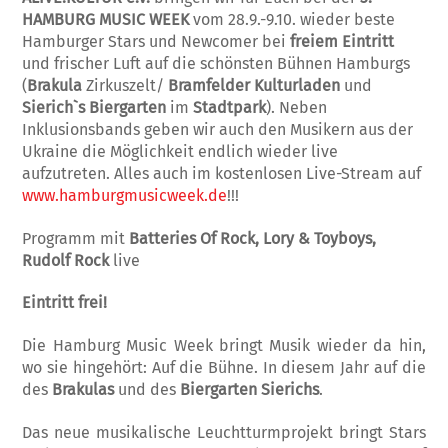
HAMBURG MUSIC WEEK
vom 28.9.-9.10. wieder beste
Hamburger Stars und Newcomer bei
freiem Eintritt
und frischer Luft auf die schönsten Bühnen Hamburgs
(
Brakula
Zirkuszelt/
Bramfelder Kulturladen
und
Sierich`s Biergarten
im
Stadtpark
). Neben
Inklusionsbands geben wir auch den Musikern aus der
Ukraine die Möglichkeit endlich wieder live
aufzutreten. Alles auch im kostenlosen Live-Stream auf
www.hamburgmusicweek.de
!!!
Programm mit
Batteries Of Rock, Lory & Toyboys,
Rudolf Rock
live
Eintritt frei!
Die Hamburg Music Week bringt Musik wieder da hin,
wo sie hingehört: Auf die Bühne. In diesem Jahr auf die
des
Brakulas
und des
Biergarten Si
e
richs
.
Das neue musikalische Leuchtturmprojekt bringt Stars