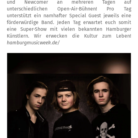
und Newcomer an mehreren Tagen auf
unterschiedlichen Open-Air-Bühnen! Pro Tag
unterstützt ein namhafter Special Guest jeweils eine
förderwürdige Band. Jeden Tag erwartet euch somit
eine Super-Show mit vielen bekannten Hamburger
Künstlern. Wir erwecken die Kultur zum Leben!
hamburgmusicweek.de/