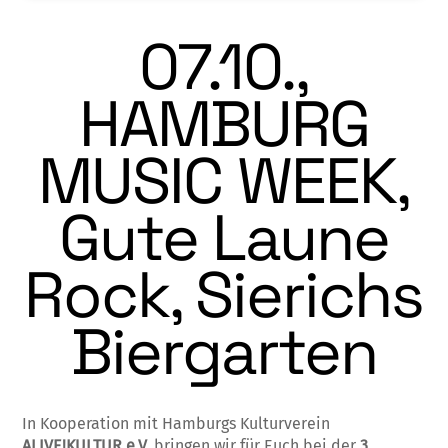
07.10.,
HAMBURG
MUSIC WEEK,
Gute Laune
Rock, Sierichs
Biergarten
In Kooperation mit Hamburgs Kulturverein
ALIVE!KULTUR e.V.
bringen wir für Euch bei der
3.