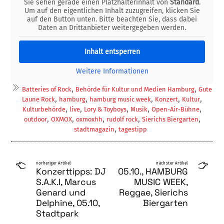
Sie sehen gerade einen Platzhalterinhalt von
Standard
.
Um auf den eigentlichen Inhalt zuzugreifen, klicken Sie
auf den Button unten. Bitte beachten Sie, dass dabei
Daten an Drittanbieter weitergegeben werden.
Inhalt entsperren
Weitere Informationen
,
,
Batteries of Rock
Behörde für Kultur und Medien Hamburg
Gute
,
,
,
,
,
Laune Rock
hamburg
hamburg music week
Konzert
Kultur
,
,
,
,
,
Kulturbehörde
live
Lory & Toyboys
Musik
Open-Air-Bühne
,
,
,
,
,
outdoor
OXMOX
oxmoxhh
rudolf rock
Sierichs Biergarten
,
stadtmagazin
tagestipp
vorheriger Artikel
nächster Artikel
Konzerttipps: DJ
05.10., HAMBURG
S.A.K.I, Marcus
MUSIC WEEK,
Genard und
Reggae, Sierichs
Delphine, 05.10,
Biergarten
Stadtpark