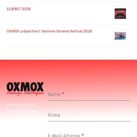
ELBRIOT 2026
OXMOX präsentiert: Hammer Sommerfestival 2026
Name
*
KLAUS SCHULZ
VERLAGS GmbH
Firma
Schulenbeksweg
1
20535 Hamburg
E-Mail Adresse
*