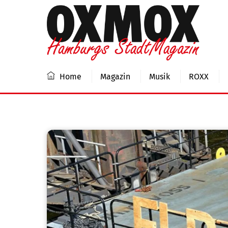
Skip
to
content
Home
Magazin
Musik
ROXX