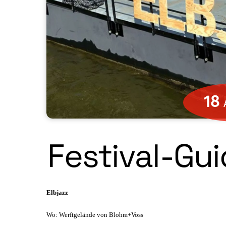
18
Festival-Gui
Elbjazz
Wo: Werftgelände von Blohm+Voss