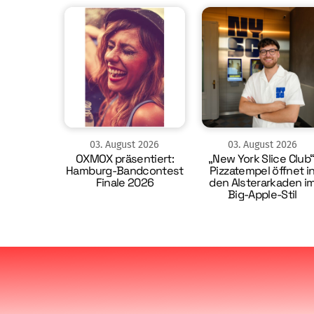
03
.
August
2026
03
.
August
2026
OXMOX präsentiert:
„New York Slice Club“
Hamburg-Bandcontest
Pizzatempel öffnet i
Finale 2026
den Alsterarkaden i
Big-Apple-Stil