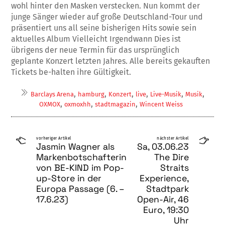
wohl hinter den Masken verstecken. Nun kommt der
junge Sänger wieder auf große Deutschland-Tour und
präsentiert uns all seine bisherigen Hits sowie sein
aktuelles Album Vielleicht Irgendwann Dies ist
übrigens der neue Termin für das ursprünglich
geplante Konzert letzten Jahres. Alle bereits gekauften
Tickets be-halten ihre Gültigkeit.
,
,
,
,
,
,
Barclays Arena
hamburg
Konzert
live
Live-Musik
Musik
,
,
,
OXMOX
oxmoxhh
stadtmagazin
Wincent Weiss
vorheriger Artikel
nächster Artikel
Jasmin Wagner als
Sa, 03.06.23
Markenbotschafterin
The Dire
von BE-KIND im Pop-
Straits
up-Store in der
Experience,
Europa Passage (6. –
Stadtpark
17.6.23)
Open-Air, 46
Euro, 19:30
Uhr