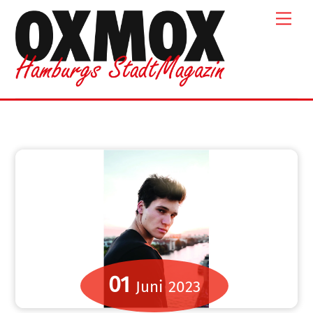
Skip
Men
to
content
01
Juni
2023