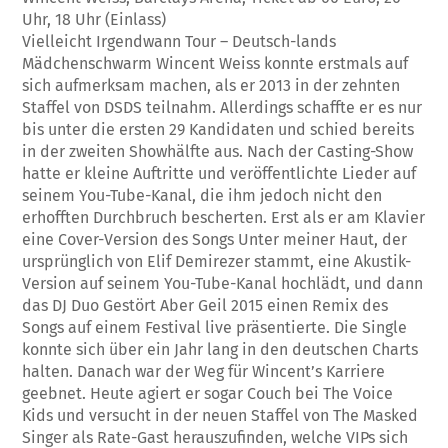
Uhr, 18 Uhr (Einlass)
Vielleicht Irgendwann Tour – Deutsch-lands
Mädchenschwarm Wincent Weiss konnte erstmals auf
sich aufmerksam machen, als er 2013 in der zehnten
Staffel von DSDS teilnahm. Allerdings schaffte er es nur
bis unter die ersten 29 Kandidaten und schied bereits
in der zweiten Showhälfte aus. Nach der Casting-Show
hatte er kleine Auftritte und veröffentlichte Lieder auf
seinem You-Tube-Kanal, die ihm jedoch nicht den
erhofften Durchbruch bescherten. Erst als er am Klavier
eine Cover-Version des Songs Unter meiner Haut, der
ursprünglich von Elif Demirezer stammt, eine Akustik-
Version auf seinem You-Tube-Kanal hochlädt, und dann
das DJ Duo Gestört Aber Geil 2015 einen Remix des
Songs auf einem Festival live präsentierte. Die Single
konnte sich über ein Jahr lang in den deutschen Charts
halten. Danach war der Weg für Wincent’s Karriere
geebnet. Heute agiert er sogar Couch bei The Voice
Kids und versucht in der neuen Staffel von The Masked
Singer als Rate-Gast herauszufinden, welche VIPs sich