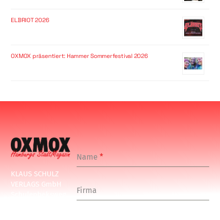
ELBRIOT 2026
OXMOX präsentiert: Hammer Sommerfestival 2026
Name
*
KLAUS SCHULZ
VERLAGS GmbH
Firma
Schulenbeksweg
1
20535 Hamburg