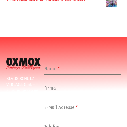
Name
*
KLAUS SCHULZ
VERLAGS GmbH
Firma
Schulenbeksweg
1
20535 Hamburg
E-Mail Adresse
*
Tel: +49-(0)-40-
24877-7
Fax: +49-(0)-40-
Telefon