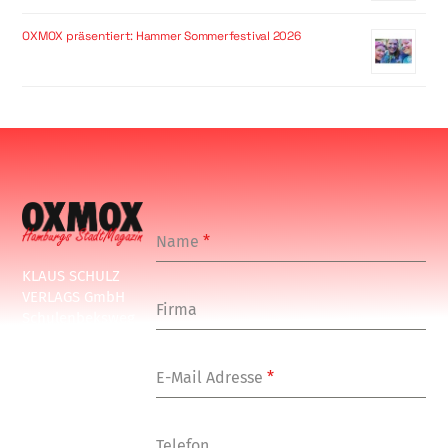
OXMOX präsentiert: Hammer Sommerfestival 2026
Name
*
KLAUS SCHULZ
VERLAGS GmbH
Firma
Schulenbeksweg
1
20535 Hamburg
E-Mail Adresse
*
Tel: +49-(0)-40-
24877-7
Fax: +49-(0)-40-
Telefon