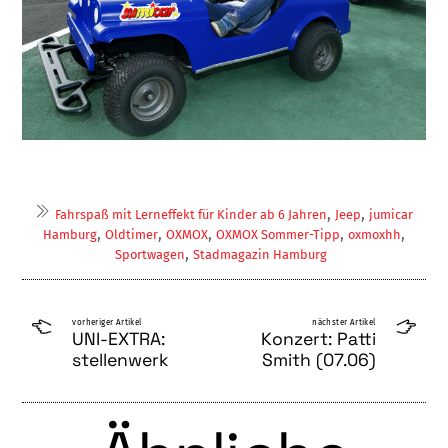
,
,
Fahrspaß mit Lerneffekt für Kinder ab 6 Jahren
Jeep
jumicar
,
,
,
,
,
Hamburg
Oldtimer
OXMOX
OXMOX Sommer-Tipp
oxmoxhh
,
Sportwagen
Stadmagazin Hamburg
vorheriger Artikel
nächster Artikel
UNI-EXTRA:
Konzert: Patti
stellenwerk
Smith (07.06)