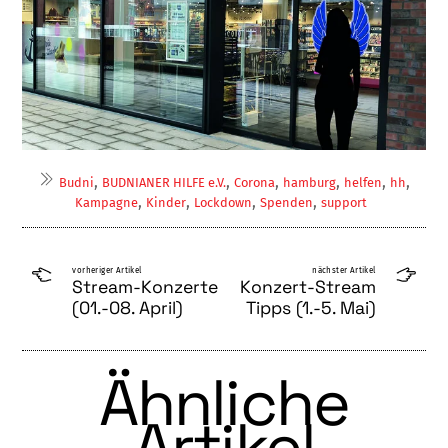
,
,
,
,
,
,
Budni
BUDNIANER HILFE e.V.
Corona
hamburg
helfen
hh
,
,
,
,
Kampagne
Kinder
Lockdown
Spenden
support
vorheriger Artikel
nächster Artikel
Stream-Konzerte
Konzert-Stream
(01.-08. April)
Tipps (1.-5. Mai)
Ähnliche
Artikel