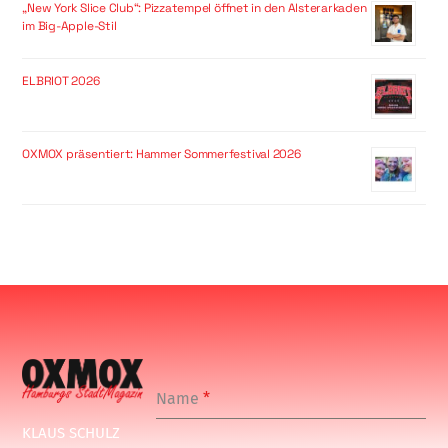
„New York Slice Club“: Pizzatempel öffnet in den Alsterarkaden
im Big-Apple-Stil
ELBRIOT 2026
OXMOX präsentiert: Hammer Sommerfestival 2026
Name
*
KLAUS SCHULZ