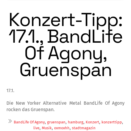
Konzert-Tipp:
17.1., BandLife
Of Agony,
Gruenspan
17.1.
Die New Yorker Alternative Metal BandLife Of Agony
rocken das Gruenspan.
,
,
,
,
,
BandLife Of Agony
gruenspan
hamburg
Konzert
konzerttipp
,
,
,
live
Musik
oxmoxhh
stadtmagazin