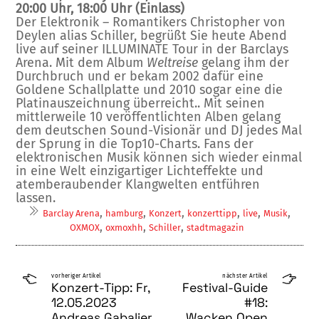
20:00 Uhr, 18:00 Uhr (Einlass)
Der Elektronik – Romantikers Christopher von
Deylen alias Schiller, begrüßt Sie heute Abend
live auf seiner ILLUMINATE Tour in der Barclays
Arena. Mit dem Album
Weltreise
gelang ihm der
Durchbruch und er bekam 2002 dafür eine
Goldene Schallplatte und 2010 sogar eine die
Platinauszeichnung überreicht.. Mit seinen
mittlerweile 10 veröffentlichten Alben gelang
dem deutschen Sound-Visionär und DJ jedes Mal
der Sprung in die Top10-Charts. Fans der
elektronischen Musik können sich wieder einmal
in eine Welt einzigartiger Lichteffekte und
atemberaubender Klangwelten entführen
lassen.
,
,
,
,
,
,
Barclay Arena
hamburg
Konzert
konzerttipp
live
Musik
,
,
,
OXMOX
oxmoxhh
Schiller
stadtmagazin
vorheriger Artikel
nächster Artikel
Konzert-Tipp: Fr,
Festival-Guide
12.05.2023
#18:
Andreas Gabalier,
Wacken Open