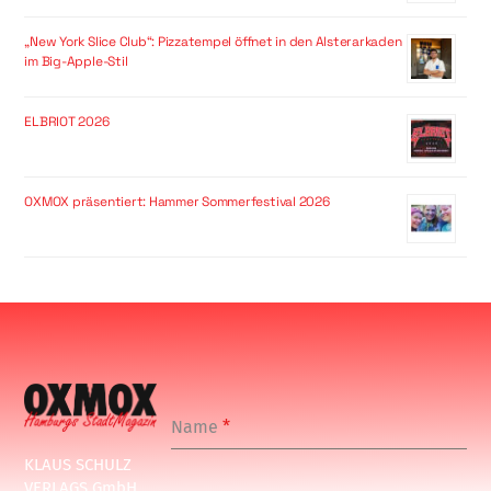
„New York Slice Club“: Pizzatempel öffnet in den Alsterarkaden
im Big-Apple-Stil
ELBRIOT 2026
OXMOX präsentiert: Hammer Sommerfestival 2026
Name
*
KLAUS SCHULZ
VERLAGS GmbH