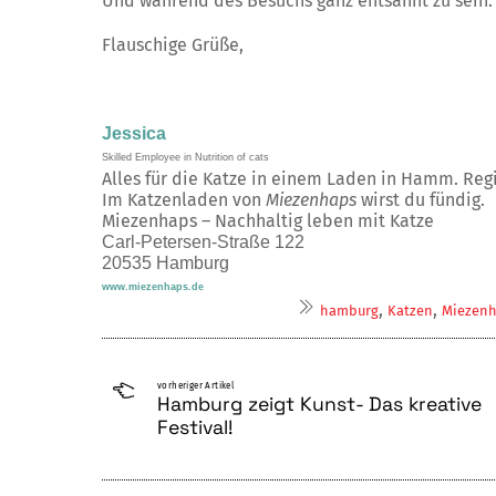
Und während des Besuchs ganz entsannt zu sein.
Flauschige Grüße,
Jessica
Skilled Employee in Nutrition of cats
Alles für die Katze in einem Laden in Hamm. Regio
Im Katzenladen von
Miezenhaps
wirst du fündig.
Miezenhaps – Nachhaltig leben mit Katze
Carl-Petersen-Straße 122
20535 Hamburg
www.miezenhaps.de
,
,
hamburg
Katzen
Miezen
vorheriger Artikel
Hamburg zeigt Kunst- Das kreative
Festival!