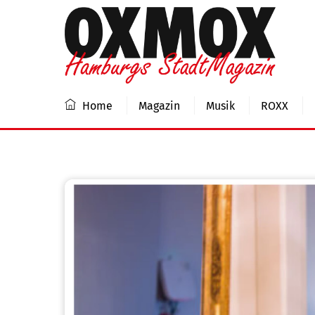
Skip
to
content
Home
Magazin
Musik
ROXX