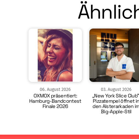
Ähnlich
06
.
August
2026
03
.
August
2026
OXMOX präsentiert:
„New York Slice Club“
Hamburg-Bandcontest
Pizzatempel öffnet i
Finale 2026
den Alsterarkaden i
Big-Apple-Stil