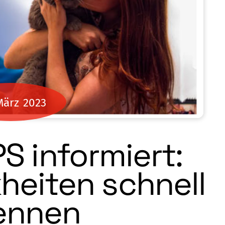
März
2023
 informiert:
heiten schnell
ennen