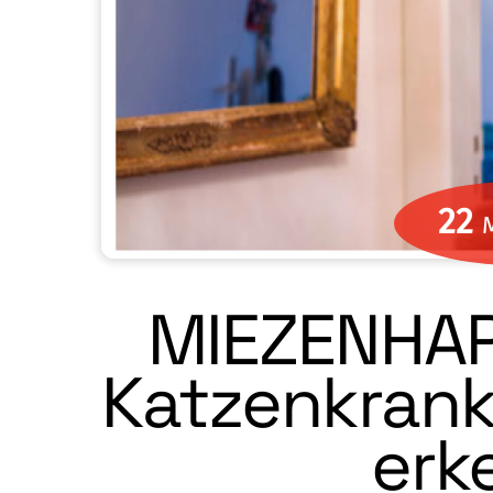
22
MIEZENHAPS
Katzenkrank
erk