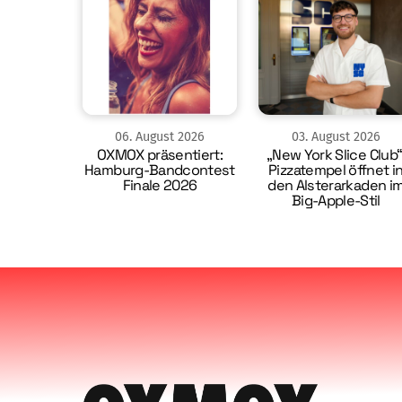
06
.
August
2026
03
.
August
2026
OXMOX präsentiert:
„New York Slice Club“
Hamburg-Bandcontest
Pizzatempel öffnet i
Finale 2026
den Alsterarkaden i
Big-Apple-Stil