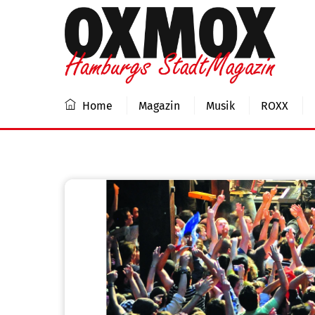
Skip
to
content
Home
Magazin
Musik
ROXX