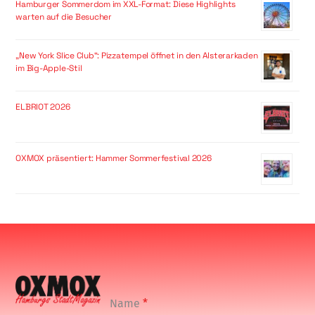
Hamburger Sommerdom im XXL-Format: Diese Highlights
warten auf die Besucher
„New York Slice Club“: Pizzatempel öffnet in den Alsterarkaden
im Big-Apple-Stil
ELBRIOT 2026
OXMOX präsentiert: Hammer Sommerfestival 2026
Name
*