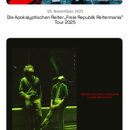
05
.
November
2025
Die Apokalyptischen Reiter „Freie Republik Reitermania“
Tour 2025