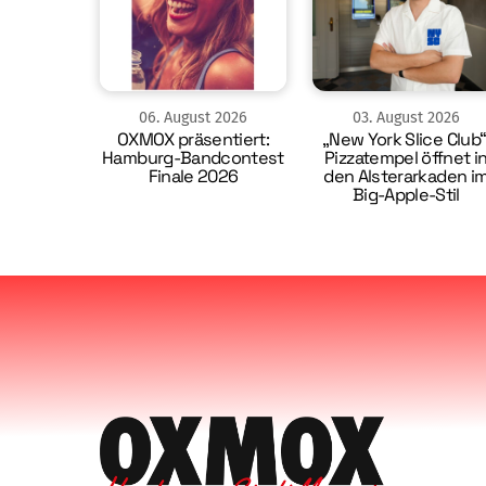
06
.
August
2026
03
.
August
2026
OXMOX präsentiert:
„New York Slice Club“
Hamburg-Bandcontest
Pizzatempel öffnet i
Finale 2026
den Alsterarkaden i
Big-Apple-Stil