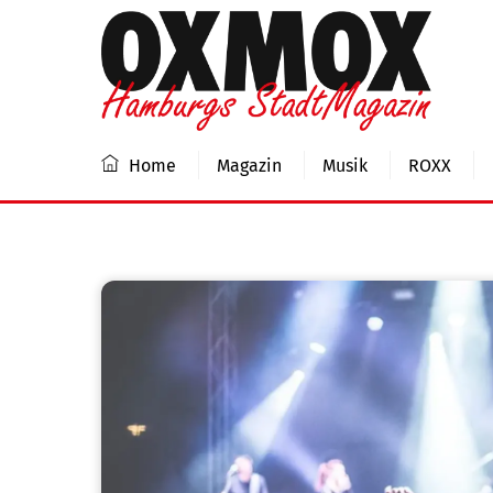
Skip
to
content
Home
Magazin
Musik
ROXX