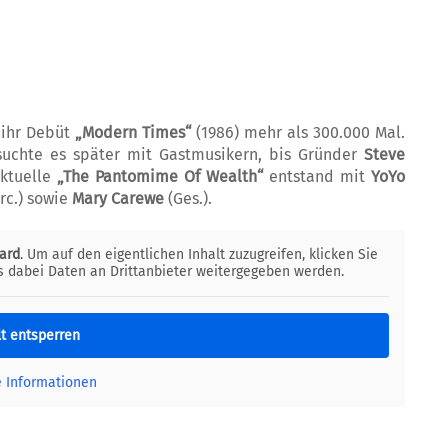
 ihr Debüt
„Modern Times“
(1986) mehr als 300.000 Mal.
rsuchte es später mit Gastmusikern, bis Gründer
Steve
aktuelle
„The Pantomime Of Wealth“
entstand mit
YoYo
rc.) sowie
Mary Carewe
(Ges.).
ard
. Um auf den eigentlichen Inhalt zuzugreifen, klicken Sie
ss dabei Daten an Drittanbieter weitergegeben werden.
lt entsperren
e Informationen