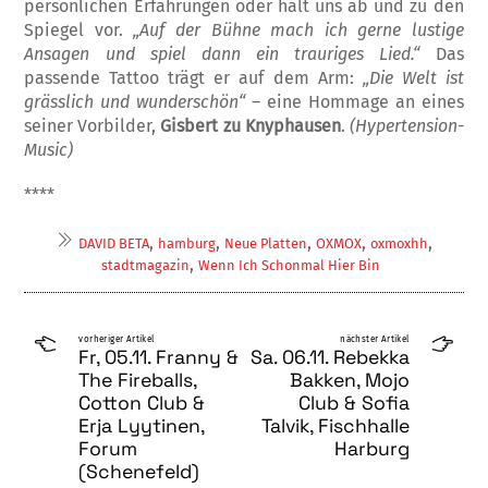
persönlichen Erfahrungen oder hält uns ab und zu den
Spiegel vor.
„Auf der Bühne mach ich gerne lustige
Ansagen und spiel dann ein trauriges Lied.“
Das
passende Tattoo trägt er auf dem Arm:
„Die Welt ist
grässlich und wunderschön“
– eine Hommage an eines
seiner Vorbilder,
Gisbert zu Knyphausen
.
(Hypertension-
Music)
****
,
,
,
,
,
DAVID BETA
hamburg
Neue Platten
OXMOX
oxmoxhh
,
stadtmagazin
Wenn Ich Schonmal Hier Bin
vorheriger Artikel
nächster Artikel
Fr, 05.11. Franny &
Sa. 06.11. Rebekka
The Fireballs,
Bakken, Mojo
Cotton Club &
Club & Sofia
Erja Lyytinen,
Talvik, Fischhalle
Forum
Harburg
(Schenefeld)