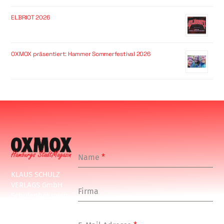
ELBRIOT 2026
OXMOX präsentiert: Hammer Sommerfestival 2026
Name
*
KLAUS SCHULZ
VERLAGS GmbH
Firma
Schulenbeksweg
1
20535 Hamburg