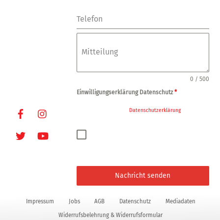
24877-7
Fax: +49-(0)-40-
Telefon
249448
E-Mail:
info@oxmoxhh.d
Mitteilung
e
Internet:
www.oxmoxhh.d
0 / 500
e
Einwilligungserklärung Datenschutz
*
Facebook
Instagram
Ja, ich habe die
Datenschutzerklärung
zur
Kenntnis genommen und bin damit
einverstanden, dass die von mir angegebenen
Twitter
Youtube
Daten elektronisch erhoben und gespeichert
werden. Meine Daten werden dabei nur streng
zweckgebunden zur Bearbeitung und
Beantwortung meiner Anfrage genutzt.
Nachricht senden
Impressum
Jobs
AGB
Datenschutz
Mediadaten
Widerrufsbelehrung & Widerrufsformular