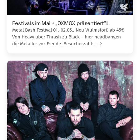
Festivals im Mai + „OXMOX präsentiert“!!
Metal Bash Festival 01.-02.05., Neu Wulmstorf, ab 45€
Von Heavy über Thrash zu Black – hier headbangen
die Metaller vor Freude. Besucherzahl:…