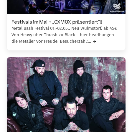
Festivals im Mai + „OXMOX präsentiert“!!
Metal Bash Festival 01.-02.05., Neu Wulmstorf, ab 45€
Von Heavy über Thrash zu Black – hier headbangen
die Metaller vor Freude. Besucherzahl:…