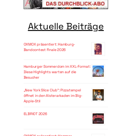
Aktuelle Beiträge
OXMOX präsentiert: Hamburg-
Bandcontest Finale 2026
Hamburger Sommerdom im XXL-Format:
Diese Highlights warten auf die
Besucher
„New York Slice Club“: Pizzatempel
öffnet in den Alsterarkaden im Big-
Apple-Stil
ELBRIOT 2026