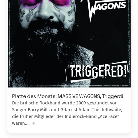
Platte des Monats: MASSIVE WAGONS, Triggerd!
Die britische Rockband wurde 2009 gegründet von
Sänger Barry Mills und Gitarrist Adam Thistlethwaite,
die früher Mitglieder der Indierock-Band „Ace Face“
waren.…