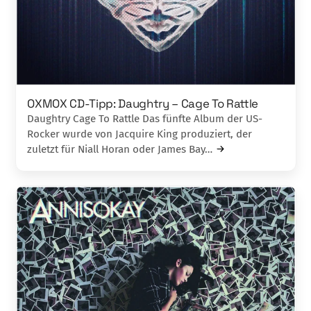
OXMOX CD-Tipp: Daughtry – Cage To Rattle
Daughtry Cage To Rattle Das fünfte Album der US-
Rocker wurde von Jacquire King produziert, der
zuletzt für Niall Horan oder James Bay…