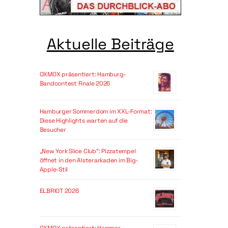
Aktuelle Beiträge
OXMOX präsentiert: Hamburg-
Bandcontest Finale 2026
Hamburger Sommerdom im XXL-Format:
Diese Highlights warten auf die
Besucher
„New York Slice Club“: Pizzatempel
öffnet in den Alsterarkaden im Big-
Apple-Stil
ELBRIOT 2026