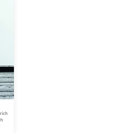
rich
ch
r