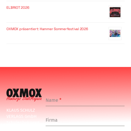
ELBRIOT 2026
OXMOX präsentiert: Hammer Sommerfestival 2026
Name
*
KLAUS SCHULZ
VERLAGS GmbH
Firma
Schulenbeksweg
1