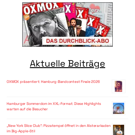
Aktuelle Beiträge
OXMOX präsentiert: Hamburg-Bandcontest Finale 2026
Hamburger Sommerdom im XXL-Format: Diese Highlights
warten auf die Besucher
„New York Slice Club“: Pizzatempel öffnet in den Alsterarkaden
im Big-Apple-Stil