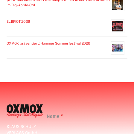
im Big-Apple-Stil
ELBRIOT 2026
OXMOX präsentiert: Hammer Sommerfestival 2026
Name
*
KLAUS SCHULZ
VERLAGS GmbH