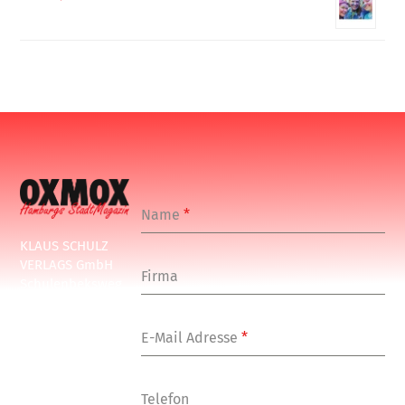
Name
*
KLAUS SCHULZ
VERLAGS GmbH
Firma
Schulenbeksweg
1
20535 Hamburg
E-Mail Adresse
*
Tel: +49-(0)-40-
24877-7
Fax: +49-(0)-40-
Telefon