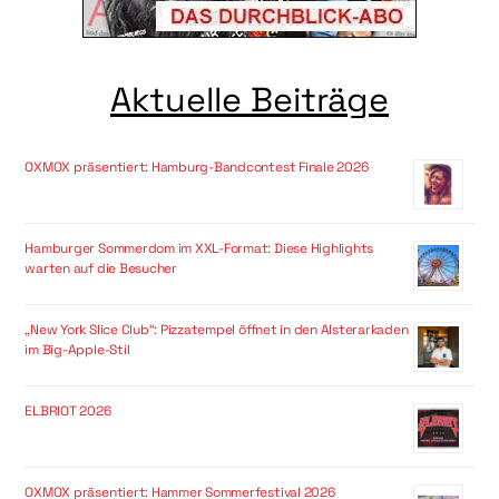
Aktuelle Beiträge
OXMOX präsentiert: Hamburg-Bandcontest Finale 2026
Hamburger Sommerdom im XXL-Format: Diese Highlights
warten auf die Besucher
„New York Slice Club“: Pizzatempel öffnet in den Alsterarkaden
im Big-Apple-Stil
ELBRIOT 2026
OXMOX präsentiert: Hammer Sommerfestival 2026