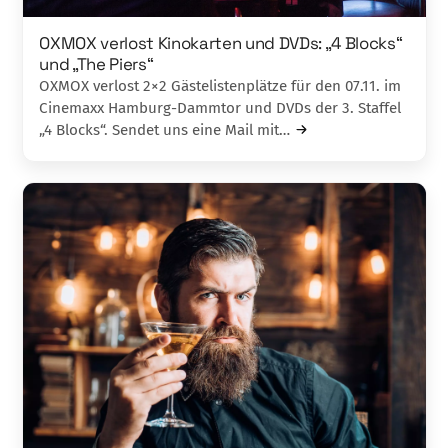
OXMOX verlost Kinokarten und DVDs: „4 Blocks“
und „The Piers“
OXMOX verlost 2×2 Gästelistenplätze für den 07.11. im
Cinemaxx Hamburg-Dammtor und DVDs der 3. Staffel
„4 Blocks“. Sendet uns eine Mail mit…