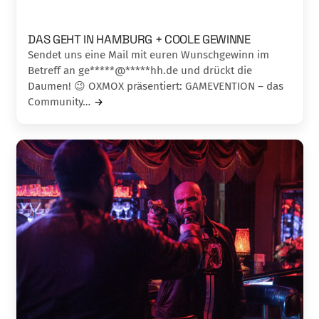
DAS GEHT IN HAMBURG + COOLE GEWINNE
Sendet uns eine Mail mit euren Wunschgewinn im
Betreff an ge*****@*****hh.de und drückt die
Daumen! 😉 OXMOX präsentiert: GAMEVENTION – das
Community…