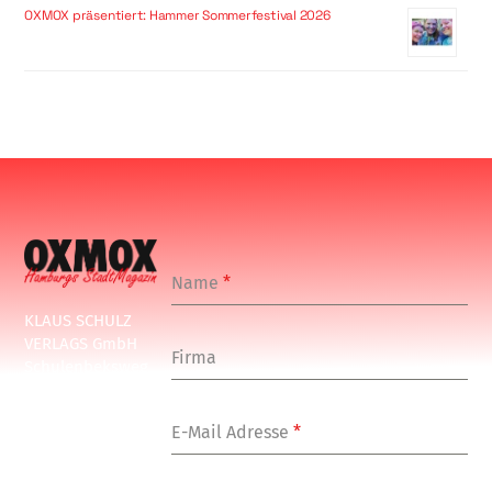
OXMOX präsentiert: Hammer Sommerfestival 2026
Name
*
KLAUS SCHULZ
VERLAGS GmbH
Firma
Schulenbeksweg
1
20535 Hamburg
E-Mail Adresse
*
Tel: +49-(0)-40-
24877-7