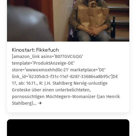
Kinostart: Fikkefuch
[amazon_link asins=’B077GVCGQG‘
template=’ProduktAnzeige-DE‘
store=’wwwoxmoxhhd0c-21′ marketplace=’DE‘
link_id=’62305dc5-f31c-11e7-8287-336864a8b95c‘]DE
17, ab: 16.11., R: J.H. Stahlberg Nervig-unlustige
Groteske über einen unterbelichteten,
pornosüchtigen Möchtegern-Womanizer (Jan Henrik
Stahlberg)…