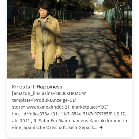
Kinostart: Happiness
[amazon_link asins=’B00EXHKMCM‘
template=’ProduktAnzeige-DE‘
store=’wwwoxmoxhhd0c-21′ marketplace=’DE‘
link_id=’d6ca376a-f31c-11e7-854e-5147c9797855′]US 17,
ab: 30.11., R: Sabu Ein Mann namens Kanzaki kommt in
eine japanische Ortschaft. Sein Gepäck…