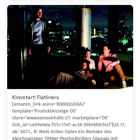
Kinostart: Flatliners
[amazon_link asins=’B000QGDXA2′
template=’ProduktAnzeige-DE‘
store=’wwwoxmoxhhd0c-21′ marketplace=’DE‘
link_id=’ce59e0da-f31c-11e7-ac38-09b16fdcf4cf‘]US 17,
ab: 30.11., R: Niels Arden Oplev Ein Remake des
gleichnamigen 1990er-Psychothrillers (damals mit