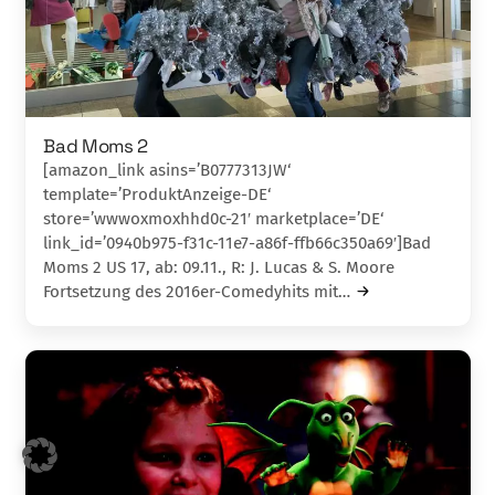
Bad Moms 2
[amazon_link asins=’B0777313JW‘
template=’ProduktAnzeige-DE‘
store=’wwwoxmoxhhd0c-21′ marketplace=’DE‘
link_id=’0940b975-f31c-11e7-a86f-ffb66c350a69′]Bad
Moms 2 US 17, ab: 09.11., R: J. Lucas & S. Moore
Fortsetzung des 2016er-Comedyhits mit…