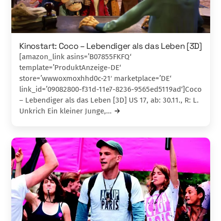
Kinostart: Coco – Lebendiger als das Leben [3D]
[amazon_link asins=’B07855FKFQ‘
template=’ProduktAnzeige-DE‘
store=’wwwoxmoxhhd0c-21′ marketplace=’DE‘
link_id=’09082800-f31d-11e7-8236-9565ed5119ad‘]Coco
– Lebendiger als das Leben [3D] US 17, ab: 30.11., R: L.
Unkrich Ein kleiner Junge,…