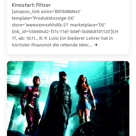
Kinostart: Flitzer
[amazon_link asins=’B076X86N43′
template=’ProduktAnzeige-DE‘
store=’wwwoxmoxhhd0c-21′ marketplace=’DE‘
link_id=’45b604d2-f31c-11e7-b0ef-1bd6b8101120′]CH
17, ab: 16.11., R: P. Luisi Ein biederer Lehrer hat in
höchster Finanznot die rettende Idee:…