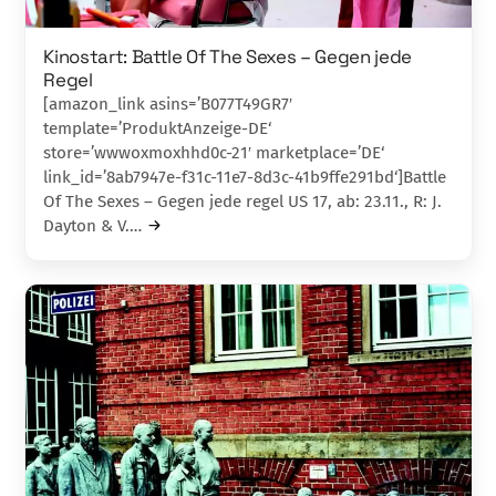
Kinostart: Battle Of The Sexes – Gegen jede
Regel
[amazon_link asins=’B077T49GR7′
template=’ProduktAnzeige-DE‘
store=’wwwoxmoxhhd0c-21′ marketplace=’DE‘
link_id=’8ab7947e-f31c-11e7-8d3c-41b9ffe291bd‘]Battle
Of The Sexes – Gegen jede regel US 17, ab: 23.11., R: J.
Dayton & V.…