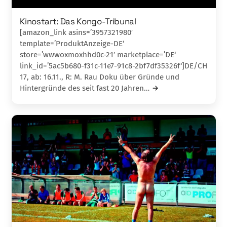
Kinostart: Das Kongo-Tribunal
[amazon_link asins=’3957321980′
template=’ProduktAnzeige-DE‘
store=’wwwoxmoxhhd0c-21′ marketplace=’DE‘
link_id=’5ac5b680-f31c-11e7-91c8-2bf7df35326f‘]DE/CH
17, ab: 16.11., R: M. Rau Doku über Gründe und
Hintergründe des seit fast 20 Jahren…