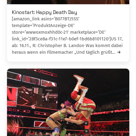
Kinostart: Happy Death Day
[amazon_link asins=’B077BTJ5SS‘
template=’ProduktAnzeige-DE‘
store=’wwwoxmoxhhd0c-21′ marketplace=’DE‘
link_id=’28f3ce8a-f31c-11e7-b0ef-1bd6b8101120′]US 17,
ab: 16.11., R: Christopher B. Landon Was kommt dabei
heraus wenn ein Filmemacher „Und täglich grüßt…