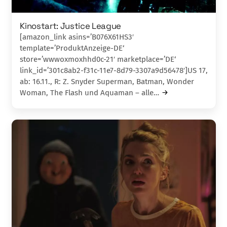
Kinostart: Justice League
[amazon_link asins=’B076X61HS3′
template=’ProduktAnzeige-DE‘
store=’wwwoxmoxhhd0c-21′ marketplace=’DE‘
link_id=’301c8ab2-f31c-11e7-8d79-3307a9d56478′]US 17,
ab: 16.11., R: Z. Snyder Superman, Batman, Wonder
Woman, The Flash und Aquaman – alle…