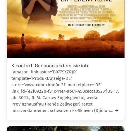
Kinostart: Genauso anders wie ich
[amazon_link asins=’B077SXZRJR‘
template=’ProduktAnzeige-DE‘
store=’wwwoxmoxhhd0c-21′ marketplace=’DE‘
link_id=’e2f0922b-f31c-11e7-ab61-450cecca0523′]US 17,
ab: 30.11., R: M. Carney Engelsgleiche, weiße
Provinzhausfrau (Renée Zellweger) rettet
missverstandenen, schwarzen Ex-Sklaven (Djimon…