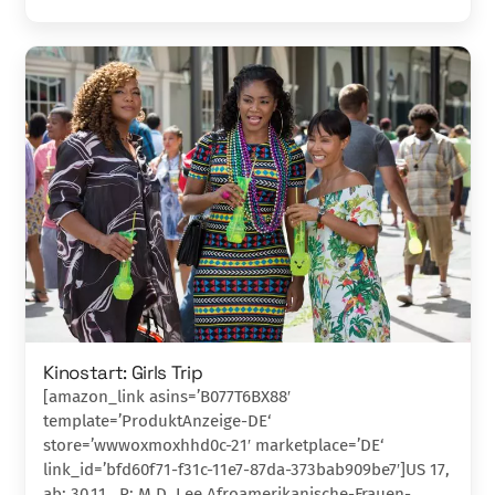
Kinostart: Girls Trip
[amazon_link asins=’B077T6BX88′
template=’ProduktAnzeige-DE‘
store=’wwwoxmoxhhd0c-21′ marketplace=’DE‘
link_id=’bfd60f71-f31c-11e7-87da-373bab909be7′]US 17,
ab: 30.11., R: M.D. Lee Afroamerikanische-Frauen-