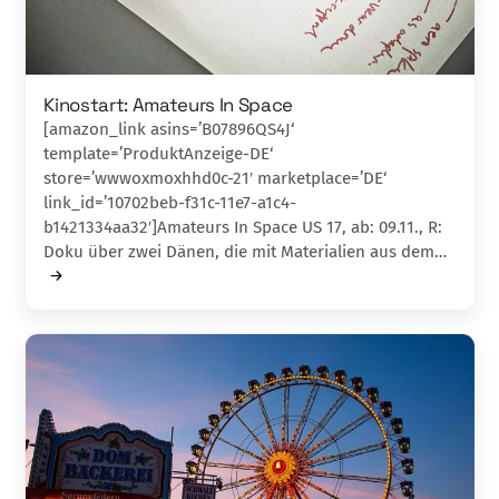
Kinostart: Amateurs In Space
[amazon_link asins=’B07896QS4J‘
template=’ProduktAnzeige-DE‘
store=’wwwoxmoxhhd0c-21′ marketplace=’DE‘
link_id=’10702beb-f31c-11e7-a1c4-
b1421334aa32′]Amateurs In Space US 17, ab: 09.11., R:
Doku über zwei Dänen, die mit Materialien aus dem…