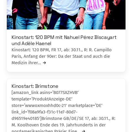
Kinostart: 120 BPM mit Nahuel Pérez Biscayart
und Adèle Haenel
Kinostart: 120 BPM, FR 17, ab: 30.11., R: R. Campillo
Paris, Anfang der 90er: Da der Staat und auch die
Medizin ihrer…
Kinostart: Brimstone
[amazon_link asins=’B077SXZHVB‘
template=’ProduktAnzeige-DE‘
store=’wwwoxmoxhhd0c-21′ marketplace=’DE‘
link_id=’f08a9fa3-f31c-11e7-80d7-
d96519e40185′]Brimstone GB/DE/SE 17, ab: 30.11., R:
M. Koolhoven Ende des 19. Jahrhunderts in der
nordamerikanischen Prärie: Eine…